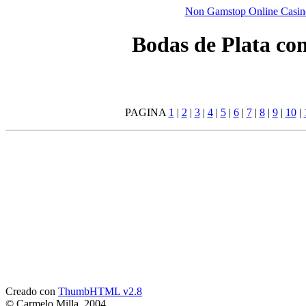
Non Gamstop Online Casin
Bodas de Plata co
PAGINA
1
|
2
|
3
|
4
|
5
|
6
|
7
|
8
|
9
|
10
|
Creado con
ThumbHTML v2.8
© Carmelo Milla, 2004