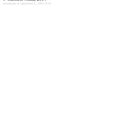
Actualizado el septiembre 5, 2004 20:41