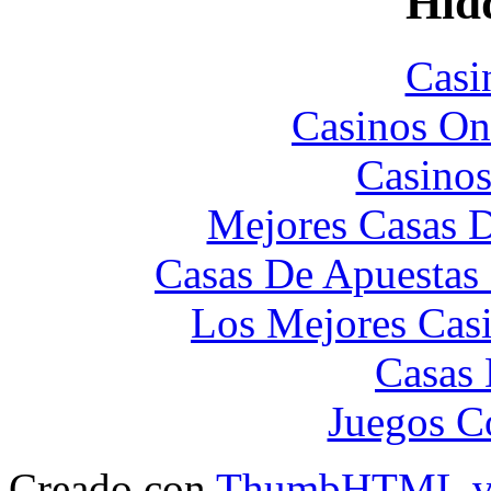
Hid
Casi
Casinos On
Casinos
Mejores Casas D
Casas De Apuestas
Los Mejores Cas
Casas 
Juegos C
Creado con
ThumbHTML v