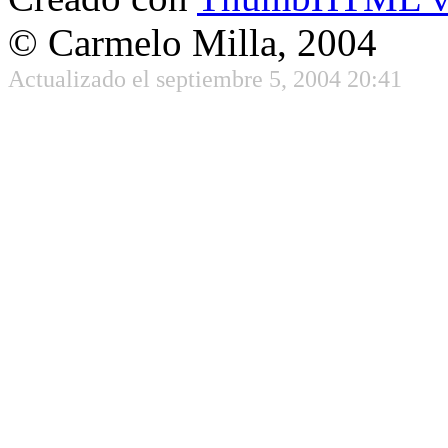
© Carmelo Milla, 2004
Actualizado el septiembre 5, 2004 20:41