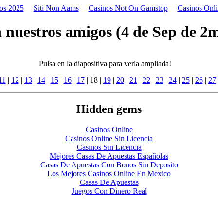
os 2025
Siti Non Aams
Casinos Not On Gamstop
Casinos Onl
n nuestros amigos (4 de Sep de 2
Pulsa en la diapositiva para verla ampliada!
11
|
12
|
13
|
14
|
15
|
16
|
17
| 18 |
19
|
20
|
21
|
22
|
23
|
24
|
25
|
26
|
27
Hidden gems
Casinos Online
Casinos Online Sin Licencia
Casinos Sin Licencia
Mejores Casas De Apuestas Españolas
Casas De Apuestas Con Bonos Sin Deposito
Los Mejores Casinos Online En Mexico
Casas De Apuestas
Juegos Con Dinero Real