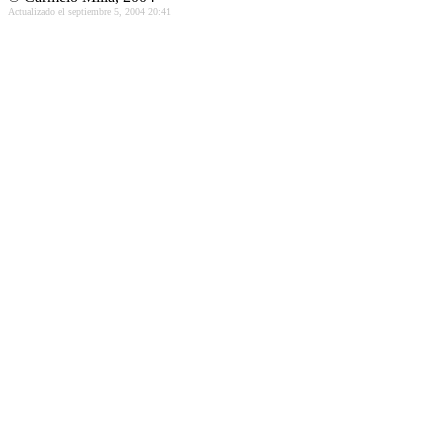
Actualizado el septiembre 5, 2004 20:41