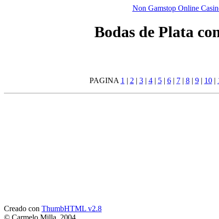
Non Gamstop Online Casin
Bodas de Plata co
PAGINA
1
|
2
|
3
|
4
|
5
|
6
|
7
|
8
|
9
|
10
|
Creado con
ThumbHTML v2.8
© Carmelo Milla, 2004