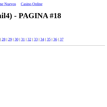
ine Nuevos
Casino Online
mil4) - PAGINA #18
|
28
|
29
|
30
|
31
|
32
|
33
|
34
|
35
|
36
|
37