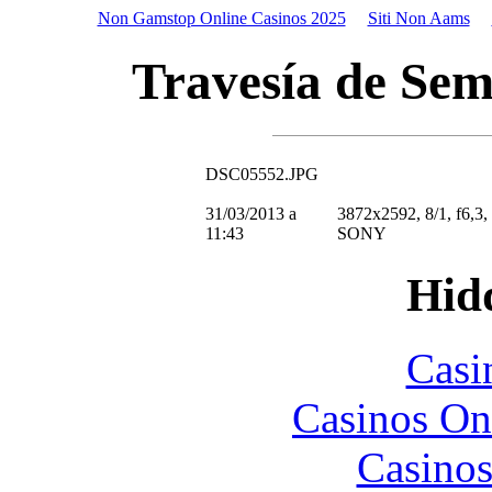
Non Gamstop Online Casinos 2025
Siti Non Aams
Travesía de Sem
DSC05552.JPG
31/03/2013 a
3872x2592, 8/1, f6,3
11:43
SONY
Hid
Casi
Casinos On
Casinos