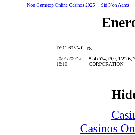
Non Gamstop Online Casinos 2025
Siti Non Aams
Enero
DSC_6957-01.jpg
20/01/2007 a
824x554, f9,0, 1/250s
18:10
CORPORATION
Hid
Casi
Casinos On