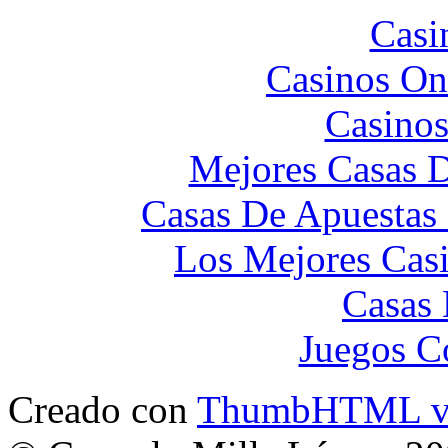
Casi
Casinos On
Casinos
Mejores Casas D
Casas De Apuestas
Los Mejores Cas
Casas 
Juegos C
Creado con
ThumbHTML v